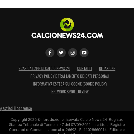
SCARICA L’APP DI CALCIO NEWS 24
CONTATTI
REDAZIONE
PRIVACY POLICY E TRATTAMENTO DEI DATI PERSONALI
INFORMATIVA ESTESA SUI COOKIE (COOKIE POLICY)
NETWORK SPORT REVIEW
gestisci il consenso
Copyright 2026 © riproduzione riservata Calcio News 24 -Registro
Stampa Tribunale di Torino n. 47 del 07/09/2021 - Iscritto al Registro
Operatori di Comunicazione al n. 26692 - P.I.11028660014 - Editore e