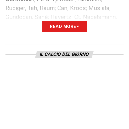
Rudiger, Tah, Raum; Can, Kroos; Musiala,
Gundogan, Sanè; Havertz. Ct. Nagelsmann.
READ MORE
LA PLAYLIST DELLE NOSTRE TOP NEWS
IL CALCIO DEL GIORNO