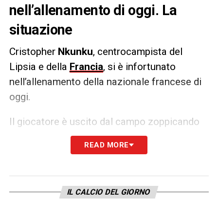
nell’allenamento di oggi. La
situazione
Cristopher
Nkunku
, centrocampista del
Lipsia e della
Francia
, si è infortunato
nell’allenamento della nazionale francese di
oggi.
Il giocatore è uscito dal campo zoppicando
vistosamente dopo un movimento innaturale
READ MORE
della gamba sinistra. Secondo quanto
riportato da
RMC Sport
, Nkunku rischierebbe
anche il Mondiale.
IL CALCIO DEL GIORNO
LA PLAYLIST DELLE NOSTRE TOP NEWS