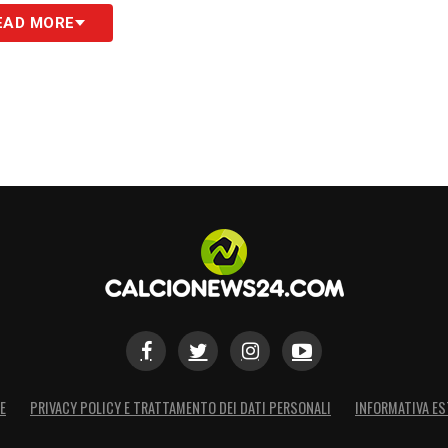
portare questo atteggiamento, sicuramente è
EAD MORE
 per chi lo compra. Agostino Di Bartolomei non
n rispetto reciproco che favoriva anche
che tutti remino dalla stessa parte, arbitri e
S
E
PRIVACY POLICY E TRATTAMENTO DEI DATI PERSONALI
INFORMATIVA ES