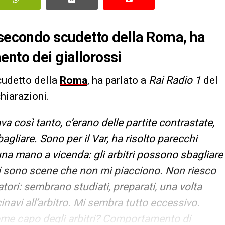
 secondo scudetto della Roma, ha
ento dei giallorossi
cudetto della
Roma
, ha parlato a
Rai Radio 1
del
hiarazioni.
va così tanto, c’erano delle partite contrastate,
agliare. Sono per il Var, ha risolto parecchi
na mano a vicenda: gli arbitri possono sbagliare
ci sono scene che non mi piacciono. Non riesco
tori: sembrano studiati, preparati, una volta
inavi all’arbitro. Mi sembra tutto eccessivo.
ome capo degli arbitri? Comportamento di