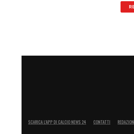
Mancini al derby? Non so a cosa possa 
R
negativo per il calcio, per chi lo vede e
l’avrebbe mai fatto: ai miei tempi c’era u
l’andamento della partita. L’importante è 
giocatori
».
LA PLAYLIST DELLE NOSTRE TOP NEW
SCARICA L’APP DI CALCIO NEWS 24
CONTATTI
REDAZION