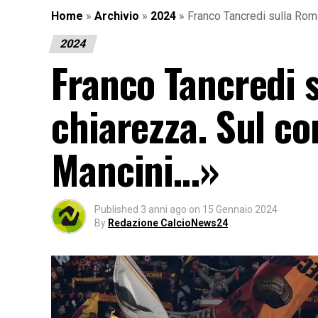
Home
»
Archivio
»
2024
»
Franco Tancredi sulla Rom
2024
Franco Tancredi 
chiarezza. Sul c
Mancini…»
Published
3 anni ago
on
15 Gennaio 2024
By
Redazione CalcioNews24