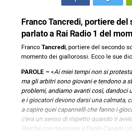
Franco Tancredi, portiere del
parlato a Rai Radio 1 del mom
Franco
Tancredi
, portiere del secondo s
momento dei giallorossi. Ecco le sue dic
PAROLE –
«
Ai miei tempi non si protesta
ma gli arbitri sono giovani e tendono a sb
problemi, andiamo avanti così, dandoci u
e i giocatori devono darsi una calmata, 
a capire quei capannelli che fanno i gioca
c’era un senso di rispetto quando ti avvic
Perché non ripensare a Paolo Casarin c