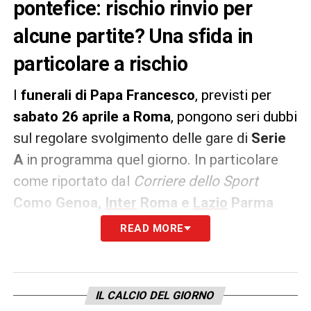
pontefice: rischio rinvio per
alcune partite? Una sfida in
particolare a rischio
I
funerali di Papa Francesco
, previsti per
sabato 26 aprile a Roma
, pongono seri dubbi
sul regolare svolgimento delle gare di
Serie
A
in programma quel giorno. In particolare
come riportato dal
Corriere dello Sport
Como Genoa,
Inter
Roma e
Lazio
Parma
rischiano il rinvio, soprattutto quest’ultima,
READ MORE
prevista nella Capitale nelle
ore serali
, dove
si attende una
folla imponente per l’ultimo
saluto al Pontefice
. Per motivi di ordine
IL CALCIO DEL GIORNO
pubblico si valuta lo
spostamento al lunedì
,