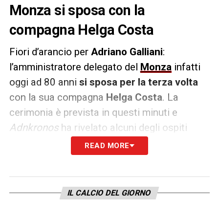
Monza si sposa con la
compagna Helga Costa
Fiori d’arancio per
Adriano Galliani
:
l’amministratore delegato del
Monza
infatti
oggi ad 80 anni
si sposa per la terza volta
con la sua compagna
Helga Costa
. La
cerimonia è prevista in questi minuti e
Adnkronos
ha rivelato alcuni degli ospiti
della cerimonia.
READ MORE
I testimoni sono
Cristina Rossello
, senatrice
di Forza Italia e celebre avvocato milanese, e
IL CALCIO DEL GIORNO
Gigi Marzullo
. Al tavolo degli sposi ci
saranno
Fedele Confalonieri e Marcello