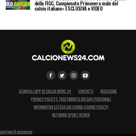
della FIGC. Campionato Primavera male del
calcio italiano» ESCLUSIVA e VIDEO
LA PLAYLIST DELLE NOSTRE TOP NEWS
SCARICA L’APP DI CALCIO NEWS 24
CONTATTI
REDAZIONE
PRIVACY POLICY E TRATTAMENTO DEI DATI PERSONALI
INFORMATIVA ESTESA SUI COOKIE (COOKIE POLICY)
NETWORK SPORT REVIEW
gestisci il consenso