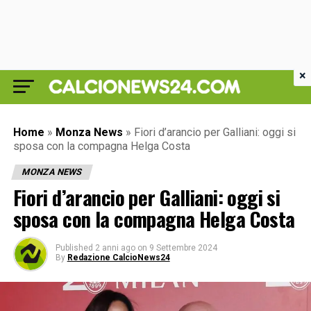
×
Home
»
Monza News
»
Fiori d’arancio per Galliani: oggi si
sposa con la compagna Helga Costa
MONZA NEWS
Fiori d’arancio per Galliani: oggi si
sposa con la compagna Helga Costa
Published
2 anni ago
on
9 Settembre 2024
By
Redazione CalcioNews24