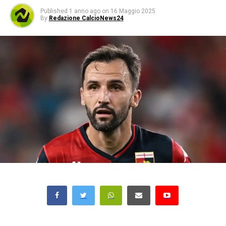
Published
1 anno ago
on
16 Maggio 2025
By
Redazione CalcioNews24