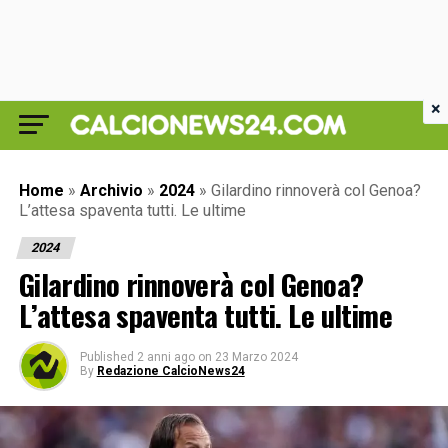
×
Home
»
Archivio
»
2024
»
Gilardino rinnoverà col Genoa?
L’attesa spaventa tutti. Le ultime
2024
Gilardino rinnoverà col Genoa?
L’attesa spaventa tutti. Le ultime
Published
2 anni ago
on
23 Marzo 2024
By
Redazione CalcioNews24