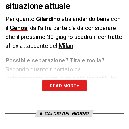
situazione attuale
Per quanto
Gilardino
stia andando bene con
il
Genoa
, dall’altra parte c’è da considerare
che il prossimo 30 giugno scadrà il contratto
all’ex attaccante del
Milan
.
Possibile separazione? Tira e molla?
Secondo quanto riportato da
calciomercato.com
, la società rossoblu ha
READ MORE
delle tempistiche molto diverse in termini di
rinnovo: dove però la fumata bianca sarà
tutto tranne che utopia.
IL CALCIO DEL GIORNO
LA PLAYLIST DELLE NOSTRE TOP NEWS