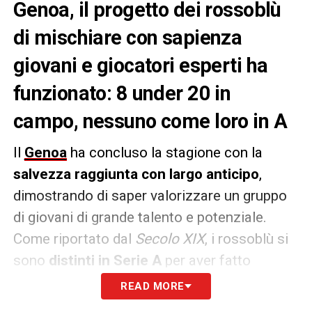
Genoa, il progetto dei rossoblù
di mischiare con sapienza
giovani e giocatori esperti ha
funzionato: 8 under 20 in
campo, nessuno come loro in A
Il
Genoa
ha concluso la stagione con la
salvezza raggiunta con largo anticipo
,
dimostrando di saper valorizzare un gruppo
di giovani di grande talento e potenziale.
Come riportato dal
Secolo XIX
, i rossoblù si
sono
distinti in Serie A
per aver fatto
scendere in campo più Under 20 di
READ MORE
qualsiasi altra squadra
, ben
otto in totale
.