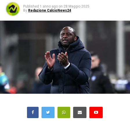
Published
1 anno ago
on
28 Maggio 2025
By
Redazione CalcioNews24