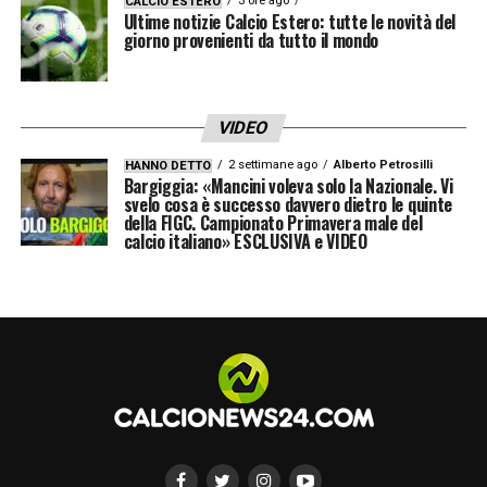
3 ore ago
CALCIO ESTERO
Ultime notizie Calcio Estero: tutte le novità del
giorno provenienti da tutto il mondo
VIDEO
2 settimane ago
Alberto Petrosilli
HANNO DETTO
Bargiggia: «Mancini voleva solo la Nazionale. Vi
svelo cosa è successo davvero dietro le quinte
della FIGC. Campionato Primavera male del
calcio italiano» ESCLUSIVA e VIDEO