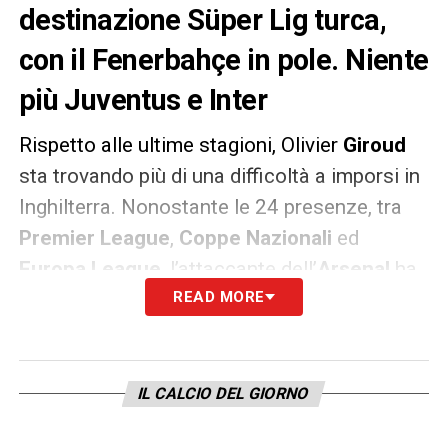
destinazione Süper Lig turca,
con il Fenerbahçe in pole. Niente
più Juventus e Inter
Rispetto alle ultime stagioni, Olivier
Giroud
sta trovando più di una difficoltà a imporsi in
Inghilterra. Nonostante le 24 presenze, tra
Premier League
,
Coppe Nazionali
ed
Europa League
, l’attaccante dell’
Arsenal
ha
realizzato soltanto 7 reti, anche per via
READ MORE
dell’arrivo del compagno di Nazionale
Lacazette
. Per evitare, allora, di perdere
l’occasione della convocazione per i
IL CALCIO DEL GIORNO
prossimi
Mondiali di Russia 2018
, l’ex