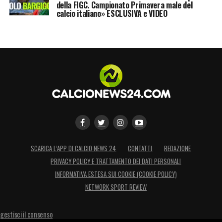
della FIGC. Campionato Primavera male del
elemento importante. Nel caso si
calcio italiano» ESCLUSIVA e VIDEO
concretizzasse l’affare,
Giroud
replicherebbe
e andrebbe a raggiungere e affiancare un
altro ex
Arsenal
d’eccellenza: Robin
Van
Persie
, finito anche lui nell’
El Dorado
turco,
dopo la triennale militanza al
Manchester
United
.
LA PLAYLIST DELLE NOSTRE TOP NEWS
SCARICA L’APP DI CALCIO NEWS 24
CONTATTI
REDAZIONE
PRIVACY POLICY E TRATTAMENTO DEI DATI PERSONALI
INFORMATIVA ESTESA SUI COOKIE (COOKIE POLICY)
NETWORK SPORT REVIEW
gestisci il consenso