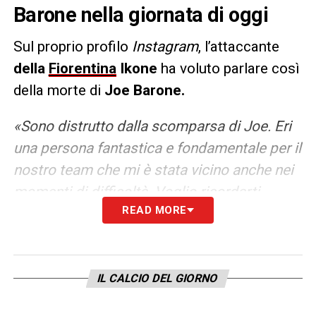
Barone nella giornata di oggi
Sul proprio profilo
Instagram
, l’attaccante
della
Fiorentina
Ikone
ha voluto parlare così
della morte di
Joe Barone.
«Sono distrutto dalla scomparsa di Joe. Eri
una persona fantastica e fondamentale per il
nostro team che mi è stata vicino anche nei
momenti di difficoltà. Voglio ricordarti
READ MORE
sempre con il tuo grande sorriso e spero di
continuare la mia carriera sulla strada che mi
hai indicato»
IL CALCIO DEL GIORNO
LA PLAYLIST DELLE NOSTRE TOP NEWS