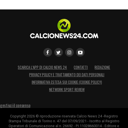
SCARICA L’APP DI CALCIO NEWS 24
CONTATTI
REDAZIONE
PRIVACY POLICY E TRATTAMENTO DEI DATI PERSONALI
INFORMATIVA ESTESA SUI COOKIE (COOKIE POLICY)
NETWORK SPORT REVIEW
gestisci il consenso
Copyright 2026 © riproduzione riservata Calcio News 24 -Registro
Stampa Tribunale di Torino n. 47 del 07/09/2021 - Iscritto al Registro
Operatori di Comunicazione al n. 26692 - P.I.11028660014 - Editore e