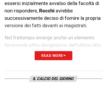
essersi inizialmente avvalso della facoltà di
non rispondere,
Rocchi
avrebbe
successivamente deciso di fornire la propria
versione dei fatti davanti ai magistrati.
Nel frattempo emerge anche un elemento
favorevole all’ex designatore: dall’ultimo atto
d’indagine è infatti scomparsa l’ipotesi
READ MORE
relativa alle presunte
interferenze nella sala
VAR di Lissone
, inizialmente contestata e
ora non più presente nel procedimento.
IL CALCIO DEL GIORNO
L’indagine prosegue e dovrà chiarire se le
intercettazioni raccolte siano sufficienti a
sostenere le accuse oppure se la posizione