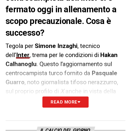
fermato oggi in allenamento a
scopo precauzionale. Cosa è
successo?
Tegola per
Simone Inzaghi
, tecnico
dell’
Inter
, trema per le condizioni di
Hakan
Calhanoglu
. Questo l’aggiornamento sul
centrocampista turco fornito da
Pasquale
Guarro
, noto giornalista tifoso nerazzurro,
sul proprio profilo di
X
anche in vista della
Serie A 2024 2025
READ MORE
PAROLE –
«
Inter, Calhanoglu si è allenato a
parte in via precauzionale per smaltire i
IL CALCIO DEL GIORNO