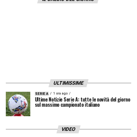
carichi di lavoro. Inzaghi deciderà a breve se
portarlo a Londra
».
LA PLAYLIST DELLE NOSTRE TOP NEWS
ULTIMISSIME
1 ora ago
SERIE A
Ultime Notizie Serie A: tutte le novità del giorno
sul massimo campionato italiano
VIDEO