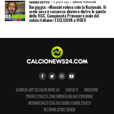
6 giorni ago
Alberto Petrosilli
HANNO DETTO
Bargiggia: «Mancini voleva solo la Nazionale. Vi
svelo cosa è successo davvero dietro le quinte
della FIGC. Campionato Primavera male del
calcio italiano» ESCLUSIVA e VIDEO
SCARICA L’APP DI CALCIO NEWS 24
CONTATTI
REDAZIONE
PRIVACY POLICY E TRATTAMENTO DEI DATI PERSONALI
INFORMATIVA ESTESA SUI COOKIE (COOKIE POLICY)
NETWORK SPORT REVIEW