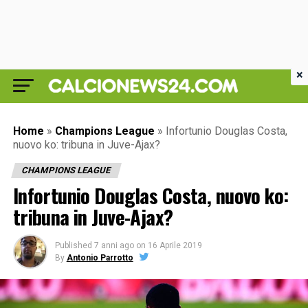
×
Home
»
Champions League
»
Infortunio Douglas Costa,
nuovo ko: tribuna in Juve-Ajax?
CHAMPIONS LEAGUE
Infortunio Douglas Costa, nuovo ko:
tribuna in Juve-Ajax?
Published
7 anni ago
on
16 Aprile 2019
By
Antonio Parrotto