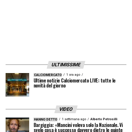
rifinitura. In mattinata l’allenamento e
secondo
Sky Sport
non sono arrivate buone
notizie dall’esterno brasiliano: il giocatore
non è al meglio, avrebbe accusato nuovi
fastidi e potrebbe finire addirittura in tribuna.
Per questo
Allegri
sta pensando a
De Sciglio
titolare con Cancelo in panchina
.
ULTIMISSIME
LA PLAYLIST DELLE NOSTRE TOP NEWS
1 ora ago
CALCIOMERCATO
Ultime notizie Calciomercato LIVE: tutte le
novità del giorno
VIDEO
1 settimana ago
Alberto Petrosilli
HANNO DETTO
Bargiggia: «Mancini voleva solo la Nazionale. Vi
svelo cosa è successo davvero dietro le quinte