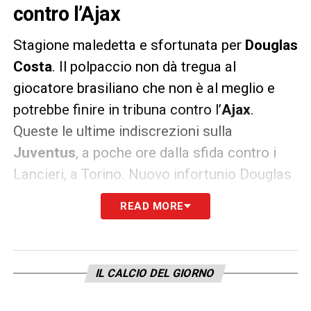
contro l’Ajax
Stagione maledetta e sfortunata per
Douglas
Costa
. Il polpaccio non dà tregua al
giocatore brasiliano che non è al meglio e
potrebbe finire in tribuna contro l’
Ajax
.
Queste le ultime indiscrezioni sulla
Juventus
, a poche ore dalla sfida contro i
Lancieri, a Torino. Nuovo infortunio Douglas
Costa?
READ MORE
Il giocatore brasiliano, non al meglio, non era
stato convocato per la gara con la Spal e
Allegri non aveva dato certezze sul suo
IL CALCIO DEL GIORNO
impiego, rimandando tutto a dopo la