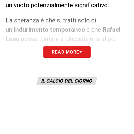
un vuoto potenzialmente significativo.
La speranza è che si tratti solo di
un
indurimento temporaneo
e che
Rafael
Leao
possa tornare a disposizione al più
presto. Il
polpaccio
è un muscolo delicato
READ MORE
per i calciatori, e la cautela è d’obbligo per
evitare ricadute. I
tifosi milanisti
attendono
con ansia gli
aggiornamenti ufficiali
,
IL CALCIO DEL GIORNO
sperando che l’incubo di un lungo stop per il
loro campione possa svanire presto. Il club,
come sempre, agirà con la massima
professionalità per garantire a Leao
le
migliori cure
e un
recupero ottimale
. La
stagione è lunga e la presenza di Leao in