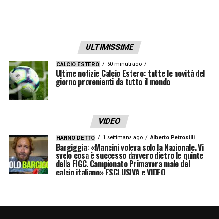
campo è un fattore determinante per le
ambizioni del
Milan
.
ULTIMISSIME
LA PLAYLIST DELLE NOSTRE TOP NEWS
50 minuti ago
CALCIO ESTERO
Ultime notizie Calcio Estero: tutte le novità del
giorno provenienti da tutto il mondo
VIDEO
1 settimana ago
Alberto Petrosilli
HANNO DETTO
Bargiggia: «Mancini voleva solo la Nazionale. Vi
svelo cosa è successo davvero dietro le quinte
della FIGC. Campionato Primavera male del
calcio italiano» ESCLUSIVA e VIDEO