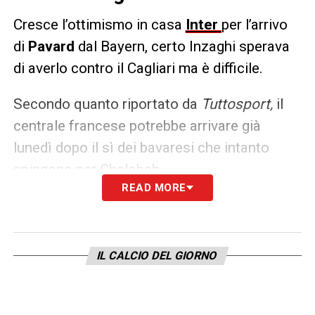
Cresce l’ottimismo in casa
Inter
per l’arrivo
di
Pavard
dal Bayern, certo Inzaghi sperava
di averlo contro il Cagliari ma è difficile.
Secondo quanto riportato da
Tuttosport,
il
centrale francese potrebbe arrivare già
lunedì dopo il sì dei bavaresi che intanto
spingono per Chalobah.
READ MORE
LA PLAYLIST DELLE NOSTRE TOP NEWS
IL CALCIO DEL GIORNO