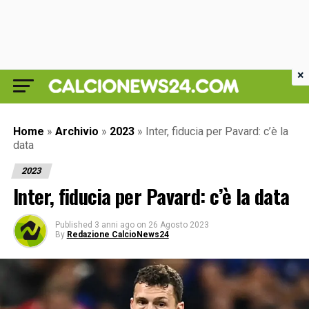
×
Home
»
Archivio
»
2023
»
Inter, fiducia per Pavard: c’è la
data
2023
Inter, fiducia per Pavard: c’è la data
Published
3 anni ago
on
26 Agosto 2023
By
Redazione CalcioNews24