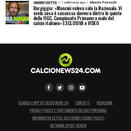
1 settimana ago
Alberto Petrosilli
HANNO DETTO
Bargiggia: «Mancini voleva solo la Nazionale. Vi
svelo cosa è successo davvero dietro le quinte
della FIGC. Campionato Primavera male del
calcio italiano» ESCLUSIVA e VIDEO
SCARICA L’APP DI CALCIO NEWS 24
CONTATTI
REDAZIONE
PRIVACY POLICY E TRATTAMENTO DEI DATI PERSONALI
INFORMATIVA ESTESA SUI COOKIE (COOKIE POLICY)
NETWORK SPORT REVIEW