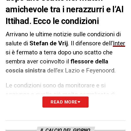
amichevole tra i nerazzurri e l’Al
Ittihad. Ecco le condizioni
Arrivano le ultime notizie sulle condizioni di
salute di
Stefan de Vrij
. Il difensore dell’
Inter
si è fermato a terra dopo uno scatto che
sembra aver coinvolto il
flessore della
coscia sinistra
dell’ex Lazio e Feyenoord.
Le condizioni sono da monitorare e si
aggiunge a quelle già molto complicate di
READ MORE
Taremi, Ziekinski e Arnautovic.
LA PLAYLIST DELLE NOSTRE TOP NEWS
IL CALCIO DEL GIORNO