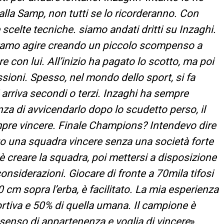
alla Samp, non tutti se lo ricorderanno. Con
 scelte tecniche. siamo andati dritti su Inzaghi.
vamo agire creando un piccolo scompenso a
 con lui. All’inizio ha pagato lo scotto, ma poi
ssioni. Spesso, nel mondo dello sport, si fa
 arriva secondi o terzi. Inzaghi ha sempre
genza di avvicendarlo dopo lo scudetto perso, il
mpre vincere. Finale Champions? Intendevo dire
sto una squadra vincere senza una società forte
i è creare la squadra, poi mettersi a disposizione
considerazioni. Giocare di fronte a 70mila tifosi
0 cm sopra l’erba, è facilitato. La mia esperienza
rtiva e 50% di quella umana. Il campione è
senso di appartenenza e voglia di vincere
».