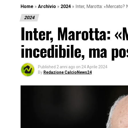
Home
»
Archivio
»
2024
»
Inter, Marotta: «Mercato?
2024
Inter, Marotta: 
incedibile, ma p
Published
2 anni ago
on
24 Aprile 2024
By
Redazione CalcioNews24