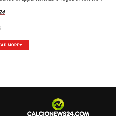
24
S
EAD MORE