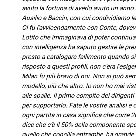
avuto la fortuna di averlo avuto un anno 
Ausilio e Baccin, con cui condividiamo le
Ci fu l’avvicendamento con Conte, dove
Lotito che immaginava di poter continuare
con intelligenza ha saputo gestire le pre
presto a catalogare fallimento quando si
risposto a questi profili, non c’era l’esi
Milan fu più bravo di noi. Non si può se
modello, più che altro. Io non ho mai vi
alle spalle. Il primo compito dei dirigent
per supportarlo. Fate le vostre analisi e 
ogni partita in casa significa che corre 2
dice che c’è il 50% della componente spo
quello che concilia entrambe, ha grande 