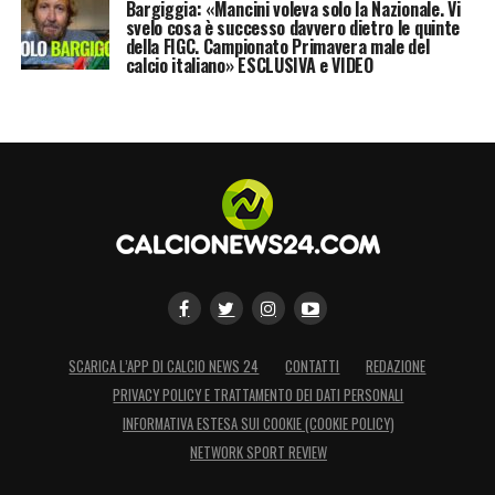
Bargiggia: «Mancini voleva solo la Nazionale. Vi
svelo cosa è successo davvero dietro le quinte
della FIGC. Campionato Primavera male del
calcio italiano» ESCLUSIVA e VIDEO
SCARICA L’APP DI CALCIO NEWS 24
CONTATTI
REDAZIONE
PRIVACY POLICY E TRATTAMENTO DEI DATI PERSONALI
INFORMATIVA ESTESA SUI COOKIE (COOKIE POLICY)
NETWORK SPORT REVIEW