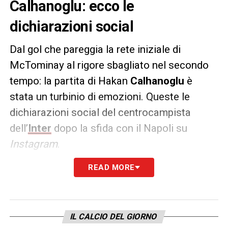
Calhanoglu: ecco le
dichiarazioni social
Dal gol che pareggia la rete iniziale di
McTominay al rigore sbagliato nel secondo
tempo: la partita di Hakan
Calhanoglu
è
stata un turbinio di emozioni. Queste le
dichiarazioni social del centrocampista
dell’
Inter
dopo la sfida con il Napoli su
Instagram
.
READ MORE
CALHANOGLU –
«Il calcio è un viaggio ricco
di emozioni. Prima sei sul tetto del mondo, e
l’attimo dopo senti tutto il peso della
delusione. Speravo veramente di mantenere
IL CALCIO DEL GIORNO