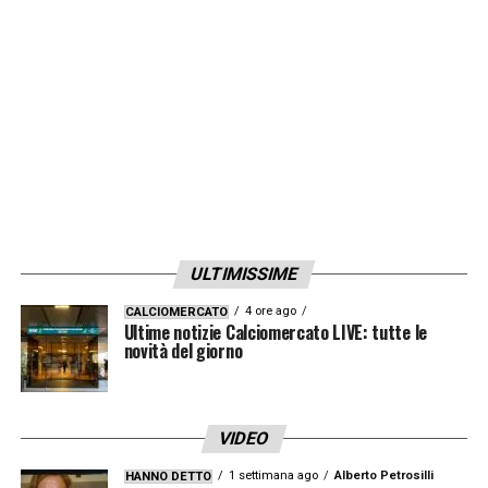
il mio record positivo di rigori, ma sbagliarne
uno fa parte del gioco. Ora si guarda avanti
»
LA PLAYLIST DELLE NOSTRE TOP NEWS
ULTIMISSIME
4 ore ago
CALCIOMERCATO
Ultime notizie Calciomercato LIVE: tutte le
novità del giorno
VIDEO
1 settimana ago
Alberto Petrosilli
HANNO DETTO