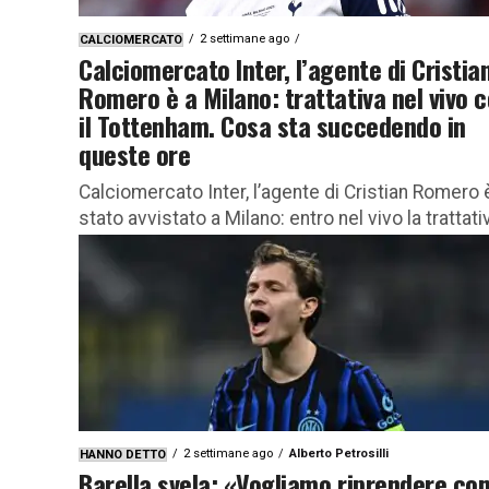
2 settimane ago
CALCIOMERCATO
Calciomercato Inter, l’agente di Cristia
Romero è a Milano: trattativa nel vivo 
il Tottenham. Cosa sta succedendo in
queste ore
Calciomercato Inter, l’agente di Cristian Romero 
stato avvistato a Milano: entro nel vivo la trattati
con il Tottenham. Le ultimissime Il calciomercat
dell’Inter entra nel...
2 settimane ago
Alberto Petrosilli
HANNO DETTO
Barella svela: «Vogliamo riprendere co