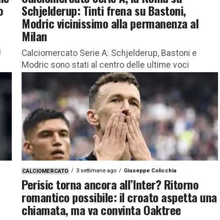
o
Schjelderup: Tinti frena su Bastoni,
Modric vicinissimo alla permanenza al
Milan
i
Calciomercato Serie A: Schjelderup, Bastoni e
Modric sono stati al centro delle ultime voci
riguardanti le trattative del nostro campionato Il
calciomercato estivo entra nel vivo...
3 settimane ago
Giuseppe Colicchia
CALCIOMERCATO
Perisic torna ancora all’Inter? Ritorno
romantico possibile: il croato aspetta una
chiamata, ma va convinta Oaktree