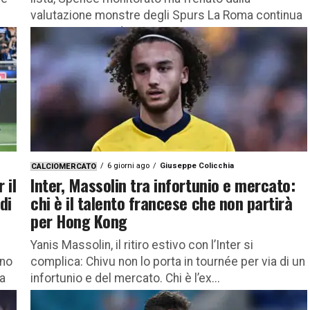
valutazione monstre degli Spurs La Roma continua
a muoversi con decisione...
6 giorni ago
Giuseppe Colicchia
CALCIOMERCATO
 il
Inter, Massolin tra infortunio e mercato:
di
chi è il talento francese che non partirà
per Hong Kong
Yanis Massolin, il ritiro estivo con l’Inter si
ino
complica: Chivu non lo porta in tournée per via di un
ta
infortunio e del mercato. Chi è l’ex...