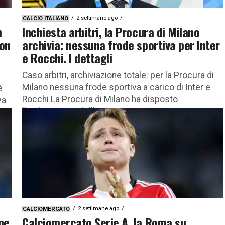
2 settimane ago
CALCIO ITALIANO
n
Inchiesta arbitri, la Procura di Milano
con
archivia: nessuna frode sportiva per Inter
e Rocchi. I dettagli
Caso arbitri, archiviazione totale: per la Procura di
Milano nessuna frode sportiva a carico di Inter e
è
Rocchi La Procura di Milano ha disposto
va
l’archiviazione dell’ipotesi...
o
2 settimane ago
CALCIOMERCATO
me
Calciomercato Serie A, la Roma su