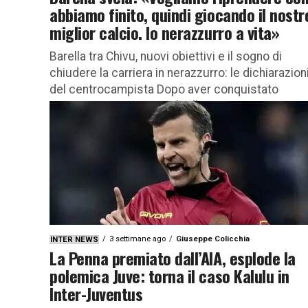
abbiamo finito, quindi giocando il nostr
miglior calcio. Io nerazzurro a vita»
Barella tra Chivu, nuovi obiettivi e il sogno di
chiudere la carriera in nerazzurro: le dichiarazion
del centrocampista Dopo aver conquistato
campionato e Coppa Italia, l’Inter...
3 settimane ago
Giuseppe Colicchia
INTER NEWS
La Penna premiato dall’AIA, esplode la
polemica Juve: torna il caso Kalulu in
Inter-Juventus