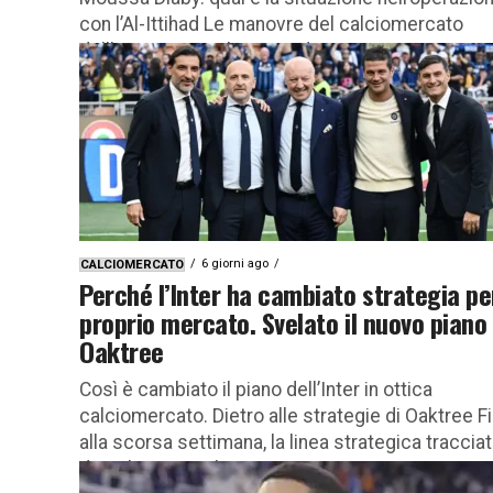
con l’Al-Ittihad Le manovre del calciomercato
dell’Inter si arricchiscono di un nuovo e...
6 giorni ago
CALCIOMERCATO
Perché l’Inter ha cambiato strategia per
proprio mercato. Svelato il nuovo piano 
Oaktree
Così è cambiato il piano dell’Inter in ottica
calciomercato. Dietro alle strategie di Oaktree F
alla scorsa settimana, la linea strategica traccia
da Oaktree per il...