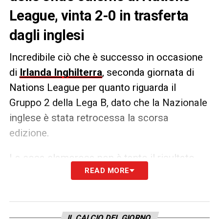
League, vinta 2-0 in trasferta
dagli inglesi
Incredibile ciò che è successo in occasione
di
Irlanda Inghilterra
, seconda giornata di
Nations League per quanto riguarda il
Gruppo 2 della Lega B, dato che la Nazionale
inglese è stata retrocessa la scorsa
edizione.
La cosa clamorosa non è tanto il risultato,
READ MORE
dato che la vittoria era abbastanza
prevedibile, ma i marcatori: Declan
Rice
e
Jack
Grealish
, prima di vestire la maglia
dell’Inghilterra, avevano vestito la maglia
IL CALCIO DEL GIORNO