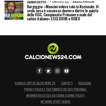
1 settimana ago
Alberto Petrosilli
HANNO DETTO
Bargiggia: «Mancini voleva solo la Nazionale. Vi
svelo cosa è successo davvero dietro le quinte
della FIGC. Campionato Primavera male del
calcio italiano» ESCLUSIVA e VIDEO
SCARICA L’APP DI CALCIO NEWS 24
CONTATTI
REDAZIONE
PRIVACY POLICY E TRATTAMENTO DEI DATI PERSONALI
INFORMATIVA ESTESA SUI COOKIE (COOKIE POLICY)
NETWORK SPORT REVIEW