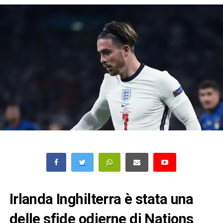
Irlanda Inghilterra è stata una
delle sfide odierne di Nations