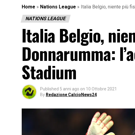
Home
»
Nations League
»
Italia Belgio, niente più 
NATIONS LEAGUE
Italia Belgio, nie
Donnarumma: l’ac
Stadium
Published
5 anni ago
on
10 Ottobre 2021
By
Redazione CalcioNews24