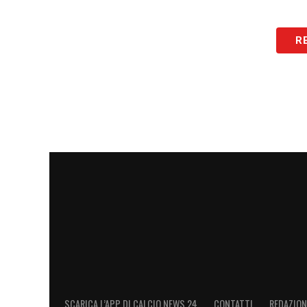
R
SCARICA L’APP DI CALCIO NEWS 24
CONTATTI
REDAZION