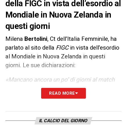
della FIGC in vista dell’esordio al
Mondiale in Nuova Zelanda in
questi giorni
Milena
Bertolini
, Ct dell’Italia Femminile, ha
parlato al sito della
FIGC
in vista dell’esordio
al Mondiale in Nuova Zelanda in questi
giorni. Le sue dichiarazioni:
«Mancano ancora un po’ di giorni al match
siamo concentrate solo sul lavoro e su
READ MORE
quello che dovremo fare lunedì prossimo,
l’emozione arriverà più a ridosso della
partita. Sappiamo che incontreremo un
IL CALCIO DEL GIORNO
avversario difficile, con giocatrici di qualità e