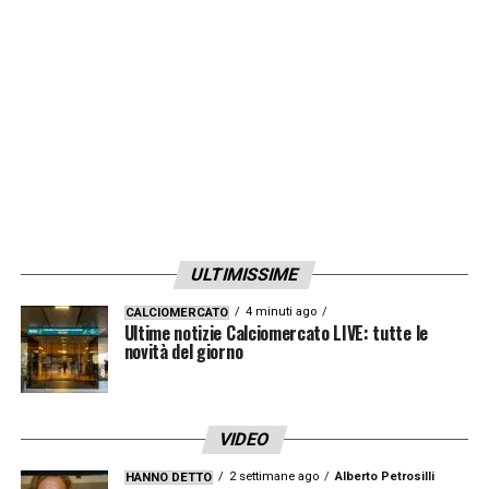
grande personalità. Hanno carattere e sono
molto compatte, siamo consapevoli che
sarà difficile, ma faremo di tutto per portare
a casa il risultato. In Nuova Zelanda
abbiamo portato una squadra che ha voglia
di fare bene, mettersi in mostra e far vedere
tutto il suo valore».
ULTIMISSIME
LA PLAYLIST DELLE NOSTRE TOP NEWS
4 minuti ago
CALCIOMERCATO
Ultime notizie Calciomercato LIVE: tutte le
novità del giorno
VIDEO
2 settimane ago
Alberto Petrosilli
HANNO DETTO