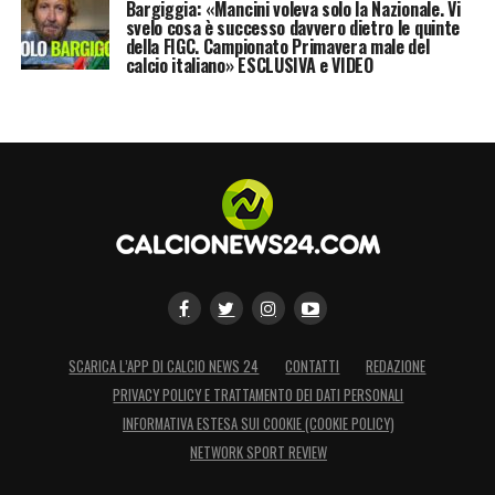
Bargiggia: «Mancini voleva solo la Nazionale. Vi
svelo cosa è successo davvero dietro le quinte
della FIGC. Campionato Primavera male del
calcio italiano» ESCLUSIVA e VIDEO
SCARICA L’APP DI CALCIO NEWS 24
CONTATTI
REDAZIONE
PRIVACY POLICY E TRATTAMENTO DEI DATI PERSONALI
INFORMATIVA ESTESA SUI COOKIE (COOKIE POLICY)
NETWORK SPORT REVIEW