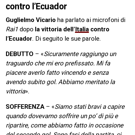
contro l’Ecuador
Guglielmo Vicario
ha parlato ai microfoni di
Rai1
dopo
la vittoria dell’
Italia
contro
l’Ecuador
. Di seguito le sue parole.
DEBUTTO
– «
Sicuramente raggiungo un
traguardo che mi ero prefissato. Mi fa
piacere averlo fatto vincendo e senza
avendo subito gol. Abbiamo meritato la
vittoria
».
SOFFERENZA
– «
Siamo stati bravi a capire
quando dovevamo soffrire un po’ di più e
ripartire, come abbiamo fatto in occasione
del secondo gol. Sono fasi della partita, ci