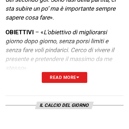
sta subire un po’ ma è importante sempre
sapere cosa fare
».
OBIETTIVI
– «
L’obiettivo di migliorarsi
giorno dopo giorno, senza porsi limiti e
senza fare voli pindarici. Cerco di vivere il
presente e pretendere il massimo da me
stesso
».
READ MORE
LA PLAYLIST DELLE NOSTRE TOP NEWS
IL CALCIO DEL GIORNO