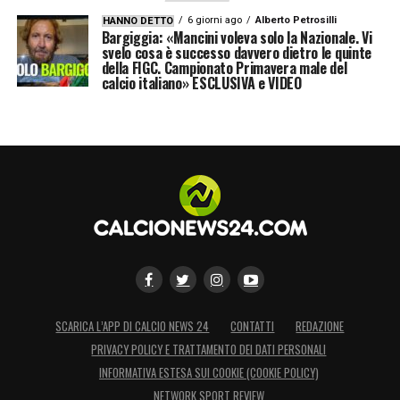
6 giorni ago
Alberto Petrosilli
HANNO DETTO
Bargiggia: «Mancini voleva solo la Nazionale. Vi
svelo cosa è successo davvero dietro le quinte
della FIGC. Campionato Primavera male del
calcio italiano» ESCLUSIVA e VIDEO
SCARICA L’APP DI CALCIO NEWS 24
CONTATTI
REDAZIONE
PRIVACY POLICY E TRATTAMENTO DEI DATI PERSONALI
INFORMATIVA ESTESA SUI COOKIE (COOKIE POLICY)
NETWORK SPORT REVIEW