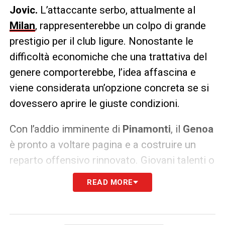
Jovic.
L’attaccante serbo, attualmente al
Milan
, rappresenterebbe un colpo di grande
prestigio per il club ligure. Nonostante le
difficoltà economiche che una trattativa del
genere comporterebbe, l’idea affascina e
viene considerata un’opzione concreta se si
dovessero aprire le giuste condizioni.
Con l’addio imminente di
Pinamonti
, il
Genoa
è pronto a voltare pagina e a costruire un
reparto offensivo rinnovato. Giovani talenti o
esperienza consolidata: la scelta dipenderà
READ MORE
dalle opportunità del mercato, ma l’obiettivo
è chiaro — rafforzare l’attacco per affrontare
al meglio la prossima stagione.