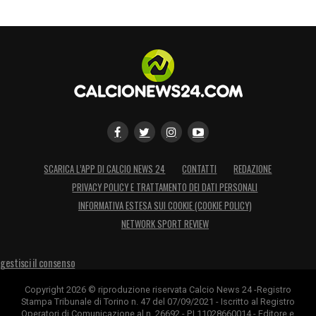
SCARICA L’APP DI CALCIO NEWS 24
CONTATTI
REDAZIONE
PRIVACY POLICY E TRATTAMENTO DEI DATI PERSONALI
INFORMATIVA ESTESA SUI COOKIE (COOKIE POLICY)
NETWORK SPORT REVIEW
gestisci il consenso
Copyright 2026 © riproduzione riservata Calcio News 24 -Registro
Stampa Tribunale di Torino n. 47 del 07/09/2021 - Iscritto al Registro
Operatori di Comunicazione al n. 26692 - P.I.11028660014 - Editore e