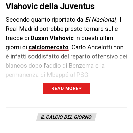
Vlahovic della Juventus
Secondo quanto riportato da
El Nacional
, il
Real Madrid potrebbe presto tornare sulle
tracce di
Dusan Vlahovic
in questi ultimi
giorni di
calciomercato
. Carlo Ancelotti non
è infatti soddisfatto del reparto offensivo dei
blancos dopo l’addio di Benzema e la
permanenza di Mbappé al PSG.
READ MORE
Per questo il club spagnolo starebbe
pensando di presentare un’offerta da
60
milioni di euro
per l’attaccante serbo. Una
proposta comunque inferiore alla richiesta
IL CALCIO DEL GIORNO
dei bianconeri.