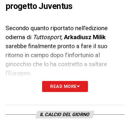
progetto Juventus
Secondo quanto riportato nell’edizione
odierna di
Tuttosport
,
Arkadiusz Milik
sarebbe finalmente pronto a fare il suo
ritorno in campo dopo l’infortunio al
ginocchio che lo ha costretto a saltare
l’Europeo.
READ MORE
Il polacco dovrebbe infatti rientrare per la
sfida tra
Juventus
e Napoli
, in programma il
21 settembre alle ore 18 all’Allianz Stadium.
Adesso il suo compito sarà quello di
IL CALCIO DEL GIORNO
convincere
Thiago Motta
della sua utilità