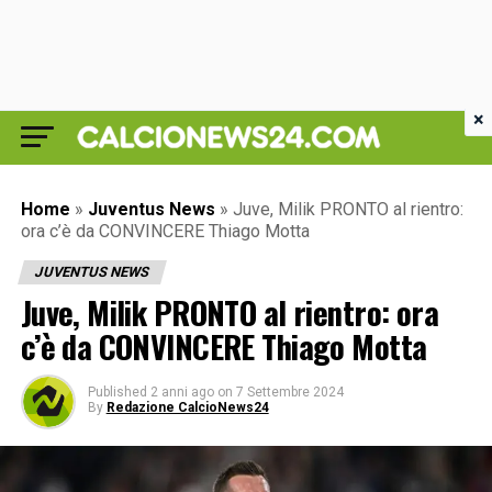
×
Home
»
Juventus News
»
Juve, Milik PRONTO al rientro:
ora c’è da CONVINCERE Thiago Motta
JUVENTUS NEWS
Juve, Milik PRONTO al rientro: ora
c’è da CONVINCERE Thiago Motta
Published
2 anni ago
on
7 Settembre 2024
By
Redazione CalcioNews24