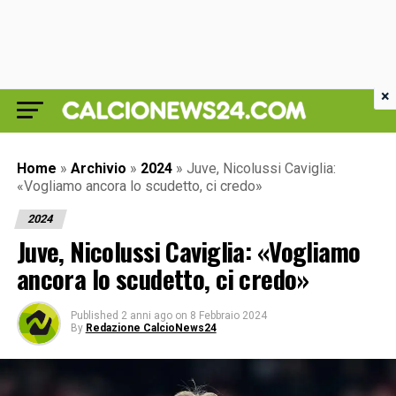
×
Home
»
Archivio
»
2024
»
Juve, Nicolussi Caviglia:
«Vogliamo ancora lo scudetto, ci credo»
2024
Juve, Nicolussi Caviglia: «Vogliamo
ancora lo scudetto, ci credo»
Published
2 anni ago
on
8 Febbraio 2024
By
Redazione CalcioNews24