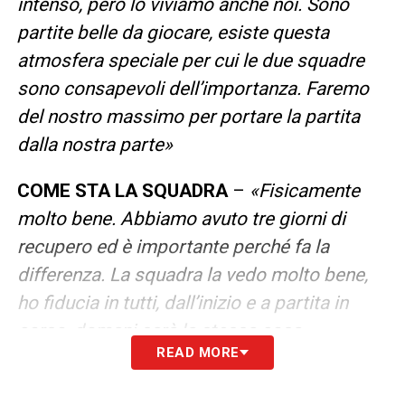
intenso, però lo viviamo anche noi. Sono
partite belle da giocare, esiste questa
atmosfera speciale per cui le due squadre
sono consapevoli dell’importanza. Faremo
del nostro massimo per portare la partita
dalla nostra parte»
COME STA LA SQUADRA
–
«Fisicamente
molto bene. Abbiamo avuto tre giorni di
recupero ed è importante perché fa la
differenza. La squadra la vedo molto bene,
ho fiducia in tutti, dall’inizio e a partita in
corso, domani sarà la stessa cosa.
READ MORE
Entreremo al 200% in partita, chi inizierà e
chi subentrerà»
.