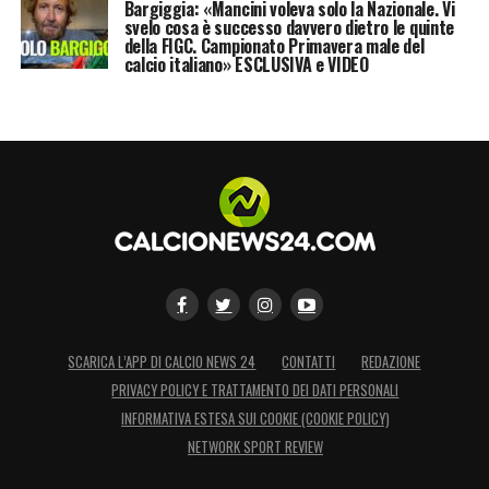
Bargiggia: «Mancini voleva solo la Nazionale. Vi
svelo cosa è successo davvero dietro le quinte
della FIGC. Campionato Primavera male del
calcio italiano» ESCLUSIVA e VIDEO
SCARICA L’APP DI CALCIO NEWS 24
CONTATTI
REDAZIONE
PRIVACY POLICY E TRATTAMENTO DEI DATI PERSONALI
INFORMATIVA ESTESA SUI COOKIE (COOKIE POLICY)
NETWORK SPORT REVIEW