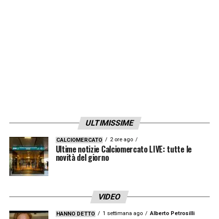
Juve si sono affrontati con cinture e bastoni
nella zona della Gran Madre, a due passi dal
centro: dieci identificati e un arresto da
parte della polizia».
LA PLAYLIST DELLE NOSTRE TOP NEWS
ULTIMISSIME
2 ore ago
CALCIOMERCATO
Ultime notizie Calciomercato LIVE: tutte le
novità del giorno
VIDEO
1 settimana ago
Alberto Petrosilli
HANNO DETTO