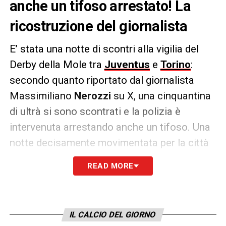
anche un tifoso arrestato! La
ricostruzione del giornalista
E’ stata una notte di scontri alla vigilia del
Derby della Mole tra
Juventus
e
Torino
:
secondo quanto riportato dal giornalista
Massimiliano
Nerozzi
su X, una cinquantina
di ultrà si sono scontrati e la polizia è
intervenuta arrestando anche un tifoso. Una
notte decisamente movimentata per la città
di Torino che in questi giorni ospita, tra gli
READ MORE
altri eventi, anche gli
ATP di Tennis.
IL RACCONTO –
«Notte di guerriglia a
Torino: una cinquantina di ultrà di Toro e
IL CALCIO DEL GIORNO