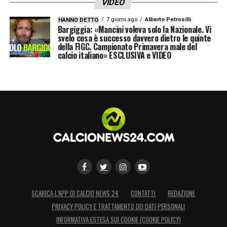
VIDEO
7 giorni ago
Alberto Petrosilli
HANNO DETTO
Bargiggia: «Mancini voleva solo la Nazionale. Vi
svelo cosa è successo davvero dietro le quinte
della FIGC. Campionato Primavera male del
calcio italiano» ESCLUSIVA e VIDEO
SCARICA L’APP DI CALCIO NEWS 24
CONTATTI
REDAZIONE
PRIVACY POLICY E TRATTAMENTO DEI DATI PERSONALI
INFORMATIVA ESTESA SUI COOKIE (COOKIE POLICY)