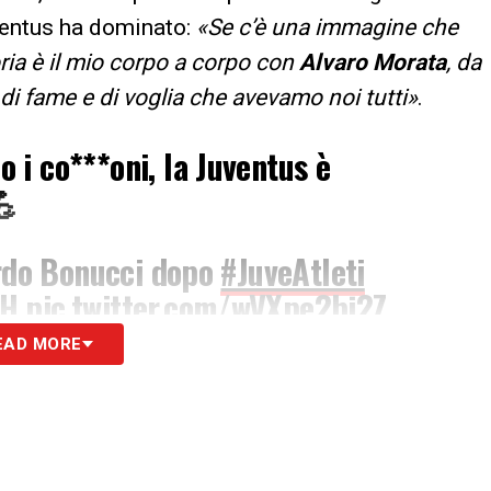
ventus ha dominato:
«Se c’è una immagine che
oria è il mio corpo a corpo con
Alvaro Morata
, da
 di fame e di voglia che avevamo noi tutti»
.
i co***oni, la Juventus è
💪
ardo Bonucci dopo
#JuveAtleti
BH
pic.twitter.com/wVXpe2bj2Z
EAD MORE
port_IT)
March 13, 2019
S