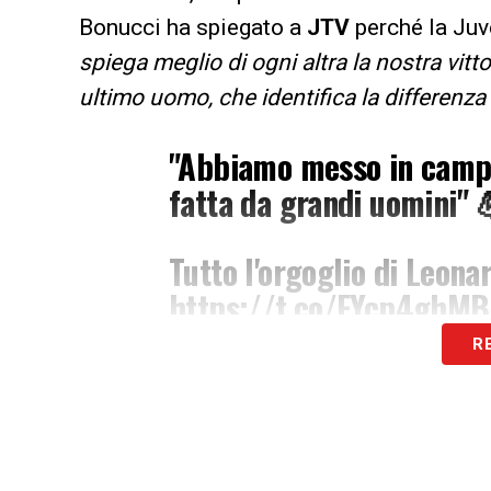
Bonucci ha spiegato a
JTV
perché la Ju
spiega meglio di ogni altra la nostra vitt
ultimo uomo, che identifica la differenza
"Abbiamo messo in campo 
fatta da grandi uomini" 
Tutto l'orgoglio di Leon
https://t.co/FYcp4ghM
R
— Eurosport IT (@Euros
LA PLAYLIST DELLE NOSTRE TOP NEW