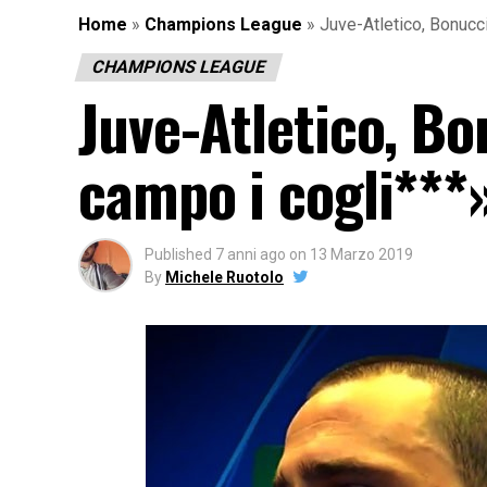
Home
»
Champions League
»
Juve-Atletico, Bonuc
CHAMPIONS LEAGUE
Juve-Atletico, B
campo i cogli***
Published
7 anni ago
on
13 Marzo 2019
By
Michele Ruotolo