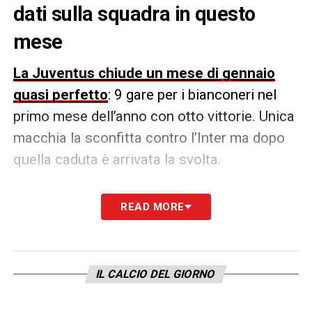
dati sulla squadra in questo
mese
La Juventus chiude un mese di gennaio
quasi perfetto
: 9 gare per i bianconeri nel
primo mese dell’anno con otto vittorie. Unica
macchia la sconfitta contro l’Inter ma dopo
quella caduta è arrivata la svolta.
Considerando anche la Supercoppa vinta
READ MORE
contro il Napoli
,
dopo l’Inter la Juventus ha
inanellato una serie di 4 vittorie in 4 gare
,
con 10 gol fatti e 0 subiti.
IL CALCIO DEL GIORNO
LA PLAYLIST DELLE NOSTRE TOP NEWS