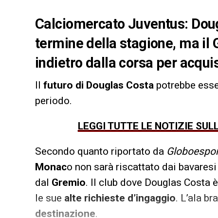
Calciomercato Juventus: Doug
termine della stagione, ma il 
indietro dalla corsa per acqui
Il
futuro di Douglas Costa
potrebbe ess
periodo.
LEGGI TUTTE LE NOTIZIE SU
Secondo quanto riportato da
Globoespor
Monac
o non sarà riscattato dai bavares
dal
Gremio
. Il club dove Douglas Costa è
le sue
alte richieste d’ingaggio
. L’ala b
destinazione
.