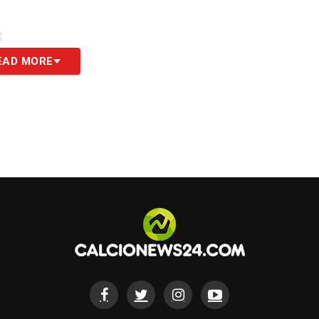
S
EAD MORE