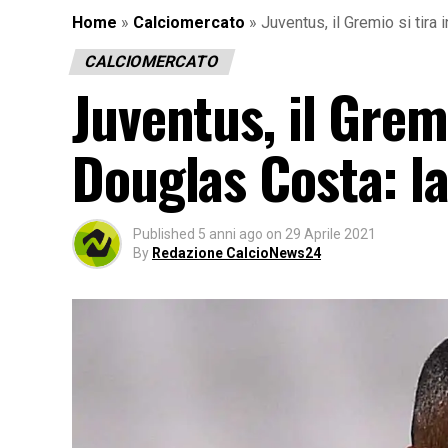
Home
»
Calciomercato
»
Juventus, il Gremio si tira
CALCIOMERCATO
Juventus, il Gremi
Douglas Costa: la
Published
5 anni ago
on
29 Aprile 2021
By
Redazione CalcioNews24