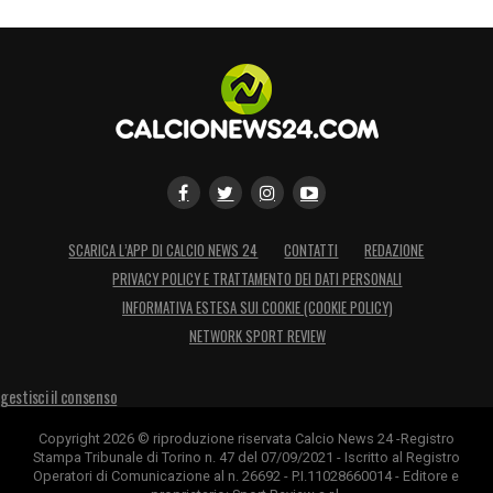
SCARICA L’APP DI CALCIO NEWS 24
CONTATTI
REDAZIONE
PRIVACY POLICY E TRATTAMENTO DEI DATI PERSONALI
INFORMATIVA ESTESA SUI COOKIE (COOKIE POLICY)
NETWORK SPORT REVIEW
gestisci il consenso
Copyright 2026 © riproduzione riservata Calcio News 24 -Registro
Stampa Tribunale di Torino n. 47 del 07/09/2021 - Iscritto al Registro
Operatori di Comunicazione al n. 26692 - P.I.11028660014 - Editore e