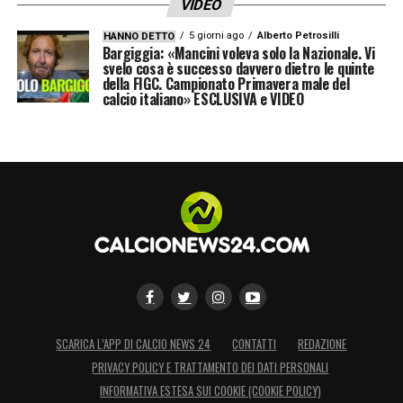
VIDEO
5 giorni ago
Alberto Petrosilli
HANNO DETTO
Bargiggia: «Mancini voleva solo la Nazionale. Vi
svelo cosa è successo davvero dietro le quinte
della FIGC. Campionato Primavera male del
calcio italiano» ESCLUSIVA e VIDEO
SCARICA L’APP DI CALCIO NEWS 24
CONTATTI
REDAZIONE
PRIVACY POLICY E TRATTAMENTO DEI DATI PERSONALI
INFORMATIVA ESTESA SUI COOKIE (COOKIE POLICY)