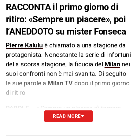
RACCONTA il primo giorno di
ritiro: «Sempre un piacere», poi
l’ANEDDOTO su mister Fonseca
Pierre Kalulu
è chiamato a una stagione da
protagonista. Nonostante la serie di infortuni
della scorsa stagione, la fiducia del
Milan
nei
suoi confronti non è mai svanita. Di seguito
le sue parole a
Milan TV
dopo il primo giorno
di ritiro.
PAROLE –
«
Sempre un piacere di tornare
READ MORE
qui, nuova stagione e sempre eccitati per un
nuovo anno. Stiamo bene. Sappiamo tutti
che è importante fare bene in campo, spero