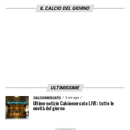
per me che sarò un anno ottimale così come
IL CALCIO DEL GIORNO
per la squadra. Fonseca? Siamo tutti
professionisti, arriviamo già preparati.
Dobbiamo dare il massimo, le prime
sensazioni sono positive. Ci ha spiegato la
sua idea di gioco e siamo pronti a dare
tutto
».
LA PLAYLIST DELLE NOSTRE TOP NEWS
ULTIMISSIME
5 ore ago
CALCIOMERCATO
Ultime notizie Calciomercato LIVE: tutte le
novità del giorno