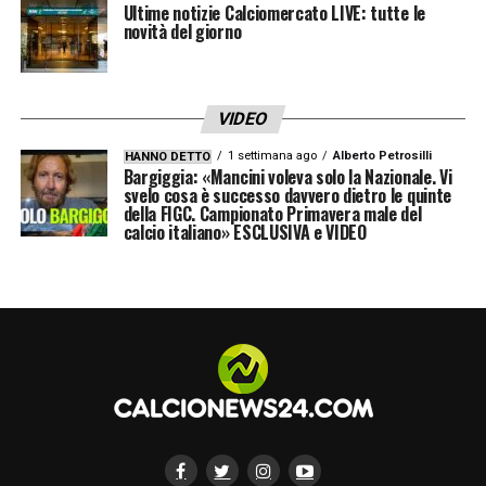
Ultime notizie Calciomercato LIVE: tutte le
novità del giorno
U
n post condiviso da Kings League Lottomatica.sport Italy (@kingsleague_it)
VIDEO
LEGGI ANCHE –
Partite oggi, stasera e
1 settimana ago
Alberto Petrosilli
HANNO DETTO
Bargiggia: «Mancini voleva solo la Nazionale. Vi
domani: guida alla Diretta TV
svelo cosa è successo davvero dietro le quinte
della FIGC. Campionato Primavera male del
calcio italiano» ESCLUSIVA e VIDEO
LA PLAYLIST DELLE NOSTRE TOP NEWS