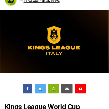
By
Redazione CalcioNews24
Kings League World Cup