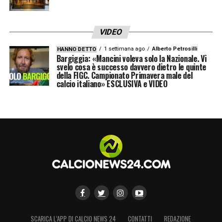
sostegno anche nei momenti difficili. È stato
un grande onore
“.
VIDEO
1 settimana ago
Alberto Petrosilli
HANNO DETTO
LA PLAYLIST DELLE NOSTRE TOP NEWS
Bargiggia: «Mancini voleva solo la Nazionale. Vi
svelo cosa è successo davvero dietro le quinte
della FIGC. Campionato Primavera male del
calcio italiano» ESCLUSIVA e VIDEO
SCARICA L’APP DI CALCIO NEWS 24
CONTATTI
REDAZIONE