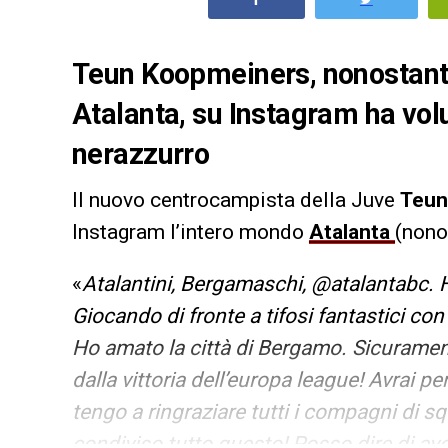
Teun Koopmeiners, nonostante
Atalanta, su Instagram ha vol
nerazzurro
Il nuovo centrocampista della Juve
Teun
Instagram l’intero mondo
Atalanta
(nono
«
Atalantini, Bergamaschi, @atalantabc.
Giocando di fronte a tifosi fantastici co
Ho amato la città di Bergamo. Sicuramen
dalla vittoria dell’europa league! Avrai 
tengo a ringraziare tutti i compagni di squ
condiviso tutto questo! Posso dire di av