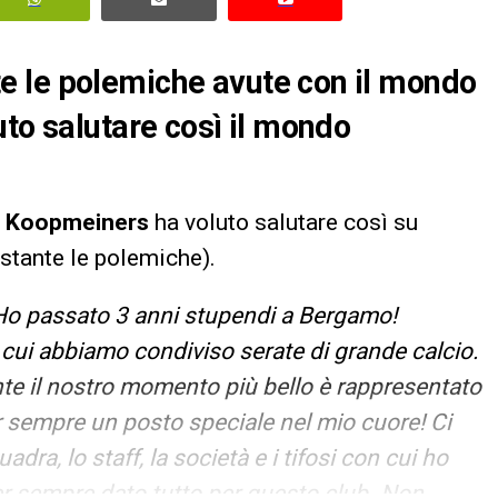
 le polemiche avute con il mondo
uto salutare così il mondo
 Koopmeiners
ha voluto salutare così su
stante le polemiche).
 Ho passato 3 anni stupendi a Bergamo!
n cui abbiamo condiviso serate di grande calcio.
te il nostro momento più bello è rappresentato
per sempre un posto speciale nel mio cuore! Ci
adra, lo staff, la società e i tifosi con cui ho
er sempre dato tutto per questo club. Non