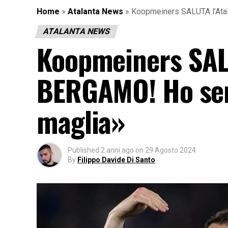
Home
»
Atalanta News
»
Koopmeiners SALUTA l’At
ATALANTA NEWS
Koopmeiners SALU
BERGAMO! Ho se
maglia»
Published
2 anni ago
on
29 Agosto 2024
By
Filippo Davide Di Santo