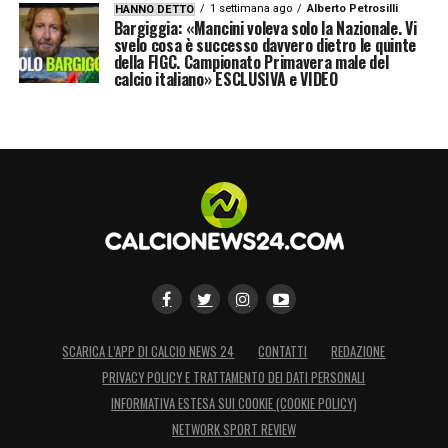
1 settimana ago
Alberto Petrosilli
HANNO DETTO
Bargiggia: «Mancini voleva solo la Nazionale. Vi
svelo cosa è successo davvero dietro le quinte
della FIGC. Campionato Primavera male del
calcio italiano» ESCLUSIVA e VIDEO
SCARICA L’APP DI CALCIO NEWS 24
CONTATTI
REDAZIONE
PRIVACY POLICY E TRATTAMENTO DEI DATI PERSONALI
INFORMATIVA ESTESA SUI COOKIE (COOKIE POLICY)
NETWORK SPORT REVIEW