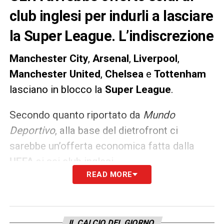
club inglesi per indurli a lasciare
la Super League. L’indiscrezione
Manchester City
,
Arsenal
,
Liverpool
,
Manchester United
,
Chelsea
e
Tottenham
lasciano in blocco la
Super League
.
Secondo quanto riportato da
Mundo
Deportivo
, alla base del dietrofront ci
sarebbe un’offerta economica fatta dalla
UEFA
ai sei club inglesi.
READ MORE
LA PLAYLIST DELLE NOSTRE TOP NEWS
IL CALCIO DEL GIORNO