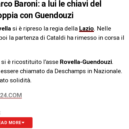
co Baroni: a lui le chiavi del
coppia con Guendouzi
ella
si è ripreso la regia della
Lazio
. Nelle
oi la partenza di Cataldi ha rimesso in corsa il
si è ricostituito l’asse
Rovella-Guendouzi
.
 da essere chiamato da Deschamps in Nazionale.
ato solidità.
S24.COM
S
EAD MORE