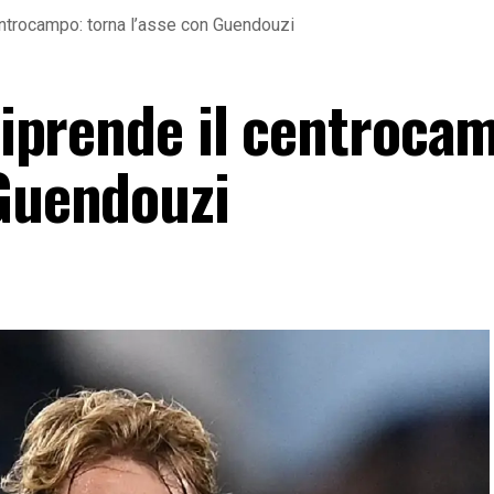
centrocampo: torna l’asse con Guendouzi
 riprende il centroca
 Guendouzi