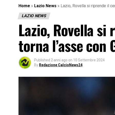
Home
»
Lazio News
»
Lazio, Rovella si riprende il 
LAZIO NEWS
Lazio, Rovella si
torna l’asse con
Published
2 anni ago
on
10 Settembre 2024
By
Redazione CalcioNews24