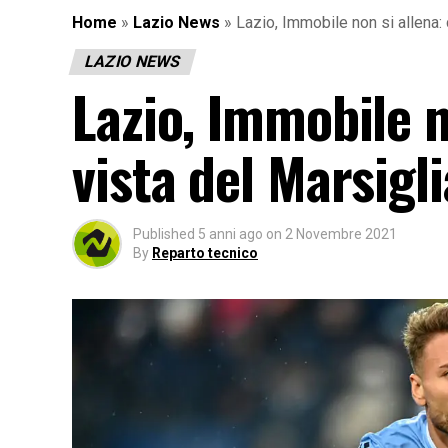
Home
»
Lazio News
»
Lazio, Immobile non si allena: c
LAZIO NEWS
Lazio, Immobile no
vista del Marsigli
Published
5 anni ago
on
2 Novembre 2021
By
Reparto tecnico