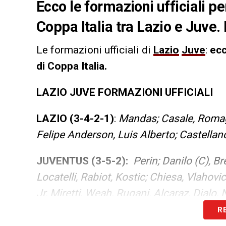
Ecco le formazioni ufficiali p
Coppa Italia tra Lazio e Juve. 
Le formazioni ufficiali di
Lazio
Juve
:
ecco
di Coppa Italia.
LAZIO JUVE FORMAZIONI UFFICIALI
LAZIO (3-4-2-1)
:
Mandas; Casale, Romagn
Felipe Anderson, Luis Alberto; Castellan
JUVENTUS (3-5-2):
Perin; Danilo (C), 
Locatelli, Rabiot, Kostic; Chiesa, Vlahovic.
Jr, Miretti, Weah, Rugani, Alcaraz, Djalo, 
R
LA PLAYLIST DELLE NOSTRE TOP NEW