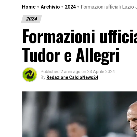
Home
»
Archivio
»
2024
»
Formazioni ufficiali Lazio 
2024
Formazioni ufficia
Tudor e Allegri
Published
2 anni ago
on
23 Aprile 2024
By
Redazione CalcioNews24