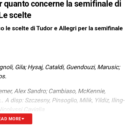
er quanto concerne la semifinale di
Le scelte
 le scelte di Tudor e Allegri per la semifinale
oli, Gila; Hysaj, Cataldi, Guendouzi, Marusic;
os.
Bremer, Alex Sandro; Cambiaso, McKennie,
. A disp: Szczesny, Pinsoglio, Milik, Yildiz, Iling-
Nicolussi Caviglia
EAD MORE
S