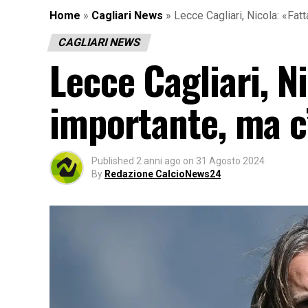
Home
»
Cagliari News
»
Lecce Cagliari, Nicola: «Fat
CAGLIARI NEWS
Lecce Cagliari, N
importante, ma c
Published
2 anni ago
on
31 Agosto 2024
By
Redazione CalcioNews24