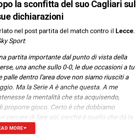
po la sconfitta del suo Cagliari sul
ue dichiarazioni
arlato nel post partita del match contro il
Lecce
.
ky Sport
:
na partita importante dal punto di vista della
erse, una anche sullo 0-0, le due occasioni a tu
re palle dentro l’area dove non siamo riusciti a
aggio. Ma la Serie A è anche questa. A me
tenesse la mentalità che sta acquisendo,
o di proporre gioco. Certo è che dobbiamo
i cercare di fare gol, perché è quello che dà la
ltra parte stare un po’ più attenti sui calci
EAD MORE
so quella situazione e altre due o tre