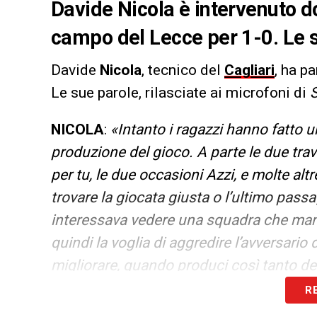
Davide Nicola è intervenuto do
campo del Lecce per 1-0. Le s
Davide
Nicola
, tecnico del
Cagliari
, ha p
Le sue parole, rilasciate ai microfoni di
S
NICOLA
:
«Intanto i ragazzi hanno fatto u
produzione del gioco. A parte le due trav
per tu, le due occasioni Azzi, e molte alt
trovare la giocata giusta o l’ultimo pass
interessava vedere una squadra che man
quindi la voglia di aggredire l’avversari
migliorare, quando produci così tanto dev
dimensione esatta di quello che fai. Dall’a
R
piazzati, perché noi oggi abbiamo conces