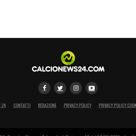
ttenzione da quel punto di vista e continuare a
do sempre di più. »
S
S 24
CONTATTI
REDAZIONE
PRIVACY POLICY
PRIVACY POLICY COOK