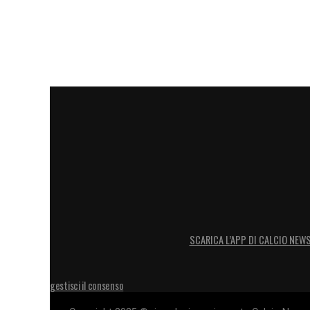
pericolose, quindi bisogno aumentare l’a
lavorare come stiamo facendo, miglioran
LA PLAYLIST DELLE NOSTRE TOP NEW
SCARICA L’APP DI CALCIO NEW
gestisci il consenso