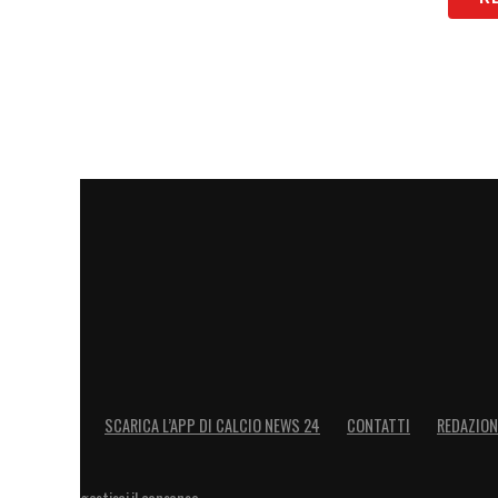
LA PLAYLIST DELLE NOSTRE TOP NEW
SCARICA L’APP DI CALCIO NEWS 24
CONTATTI
REDAZION