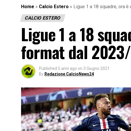
Home
»
Calcio Estero
»
Ligue 1 a 18 squadre, ora è 
CALCIO ESTERO
Ligue 1 a 18 squad
format dal 2023
Published
5 anni ago
on
3 Giugno 2021
By
Redazione CalcioNews24