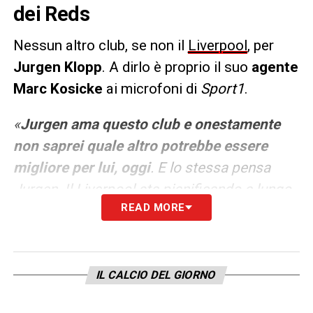
dei Reds
Nessun altro club, se non il
Liverpool
, per
Jurgen Klopp
. A dirlo è proprio il suo
agente
Marc Kosicke
ai microfoni di
Sport1
.
«
Jurgen ama questo club e onestamente
non saprei quale altro potrebbe essere
migliore per lui, oggi
. E lo stessa pensa
Jurgen. Il Liverpool sta pianificando a lungo
READ MORE
raggio per essere sicuro. Giocatori come
Mane, Van Dijk e Salah estenderanno i propri
contratti a breve oppure lo hanno già fatto. E
in questo contesto l’allenatore avrà un ruolo
IL CALCIO DEL GIORNO
sempre più importante».