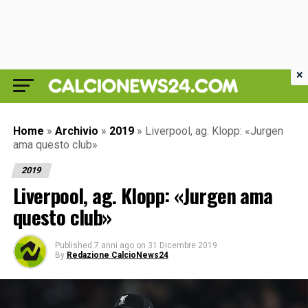
×
Home
»
Archivio
»
2019
»
Liverpool, ag. Klopp: «Jurgen
ama questo club»
2019
Liverpool, ag. Klopp: «Jurgen ama
questo club»
Published
7 anni ago
on
31 Dicembre 2019
By
Redazione CalcioNews24