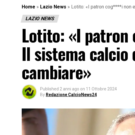
Home
»
Lazio News
»
Lotito: «I patron cog****i non
LAZIO NEWS
Lotito: «I patron
Il sistema calci
cambiare»
Published
2 anni ago
on
11 Ottobre 2024
By
Redazione CalcioNews24