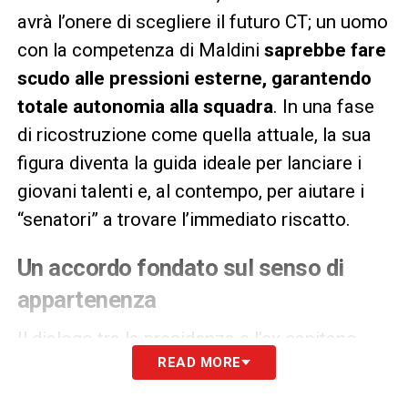
avrà l’onere di scegliere il futuro CT; un uomo
con la competenza di Maldini
saprebbe fare
scudo alle pressioni esterne, garantendo
totale autonomia alla squadra
. In una fase
di ricostruzione come quella attuale, la sua
figura diventa la guida ideale per lanciare i
giovani talenti e, al contempo, per aiutare i
“senatori” a trovare l’immediato riscatto.
Un accordo fondato sul senso di
appartenenza
Il dialogo tra la presidenza e l’ex capitano
READ MORE
non si limiterà a freddi parametri contrattuali,
ma cercherà un punto di equilibrio basato