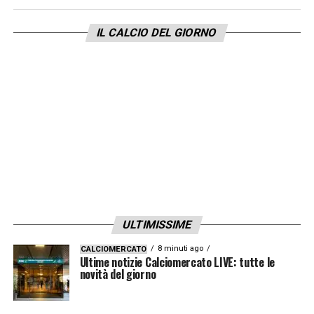
sulla dedizione totale alla causa.
Una
Nazionale “ferita” dagli ultimi insuccessi ha
IL CALCIO DEL GIORNO
bisogno di ritrovare con urgenza il proprio
senso di appartenenza e il proprio
orgoglio
. La decisione finale spetta ora a
Paolo, ma la nuova FIGC ha dimostrato che
l’ora del coraggio è finalmente scattata.
LA PLAYLIST DELLE NOSTRE TOP NEWS
ULTIMISSIME
8 minuti ago
CALCIOMERCATO
Ultime notizie Calciomercato LIVE: tutte le
novità del giorno