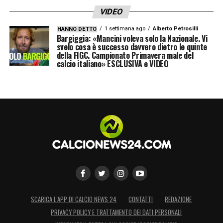
VIDEO
1 settimana ago
Alberto Petrosilli
HANNO DETTO
Bargiggia: «Mancini voleva solo la Nazionale. Vi
svelo cosa è successo davvero dietro le quinte
della FIGC. Campionato Primavera male del
calcio italiano» ESCLUSIVA e VIDEO
SCARICA L’APP DI CALCIO NEWS 24
CONTATTI
REDAZIONE
PRIVACY POLICY E TRATTAMENTO DEI DATI PERSONALI